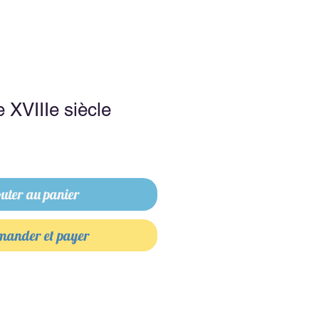
 XVIIIe siècle
uter au panier
ander et payer