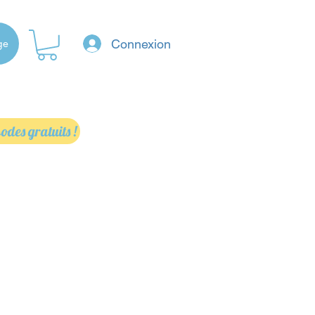
Connexion
ge
odes gratuits !