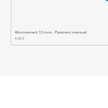
Abonnement 12 mois - Paiement mensuel
Prix
4,40 €