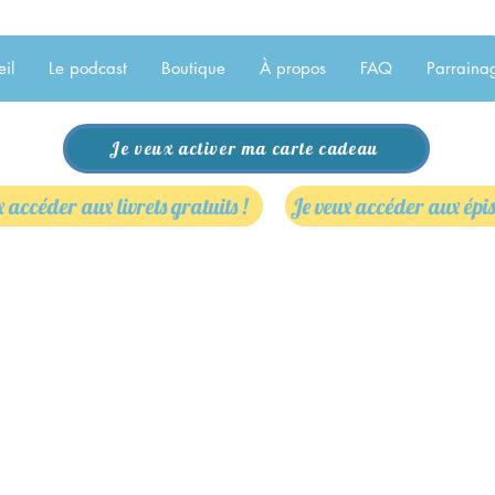
il
Le podcast
Boutique
À propos
FAQ
Parraina
Je veux activer ma carte cadeau
 accéder aux livrets gratuits !
Je veux accéder aux épis