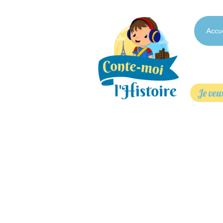
Accue
Je veux