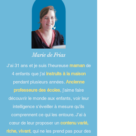
Marie de Frias
J'ai 31 ans et je suis l'heureuse
maman
de
4 enfants que j'ai
instruits à la maison
pendant plusieurs années.
Ancienne
professeure des écoles
, j'aime faire
découvrir le monde aux enfants, voir leur
intelligence s'éveiller à mesure qu'ils
comprennent ce qui les entoure. J'ai à
cœur de leur proposer un
contenu varié,
riche, vivant
, qui ne les prend pas pour des